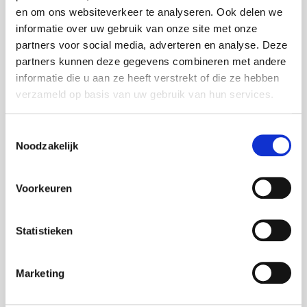
en om ons websiteverkeer te analyseren. Ook delen we
informatie over uw gebruik van onze site met onze
Tevreden Klanten in
partners voor social media, adverteren en analyse. Deze
Nijkerk
partners kunnen deze gegevens combineren met andere
informatie die u aan ze heeft verstrekt of die ze hebben
verzameld op basis van uw gebruik van hun services.
Lees onze geweldige recensies van tevreden klanten in
Nijkerk en omgeving. Wij streven altijd naar de hoogste
klanttevredenheid.
Toestemmingsselectie
Noodzakelijk
Positieve Recensies
: Onze klanten waarderen
onze snelle en professionele service.
Hoge Klanttevredenheid
: Wij doen er alles aan om
Voorkeuren
ervoor te zorgen dat onze klanten tevreden zijn
met onze service.
Aanbevelingen
: Veel van onze nieuwe klanten
Statistieken
komen bij ons terecht via aanbevelingen van
tevreden klanten.
Wat Onze Klanten
Marketing
Zeggen