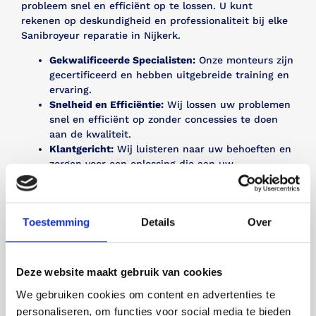
probleem snel en efficiënt op te lossen. U kunt
rekenen op deskundigheid en professionaliteit bij elke
Sanibroyeur reparatie in Nijkerk.
Gekwalificeerde Specialisten:
Onze monteurs zijn
gecertificeerd en hebben uitgebreide training en
ervaring.
Snelheid en Efficiëntie:
Wij lossen uw problemen
snel en efficiënt op zonder concessies te doen
aan de kwaliteit.
Klantgericht:
Wij luisteren naar uw behoeften en
zorgen voor een oplossing die aan uw
verwachtingen voldoet.
Bel mij terug
Toestemming
Details
Over
Bel 085 - 760 97 28
Deze website maakt gebruik van cookies
We gebruiken cookies om content en advertenties te
personaliseren, om functies voor social media te bieden