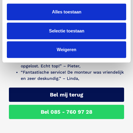
Alles toestaan
Wij zijn trots op de positieve feedback die we
ontvangen van onze klanten in Nijkerk en omgeving.
Hier zijn enkele recensies van tevreden klanten:
Selectie toestaan
“Uitstekende service, mijn Sanibroyeur werkt
weer perfect!” – Jan,
“Snelle en professionele reparatie, zeer
Weigeren
tevreden!” – Marie,
“Ik kon niet geloven hoe snel mijn probleem was
opgelost. Echt top!” – Pieter,
“Fantastische service! De monteur was vriendelijk
en zeer deskundig.” – Linda,
Bel mij terug
Bel 085 - 760 97 28