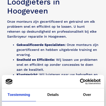
Loodgieters in
Hoogeveen
Onze monteurs zijn gecertificeerd en getraind om elk
probleem snel en efficiënt op te lossen. U kunt
rekenen op deskundigheid en professionaliteit bij elke
Sanibroyeur reparatie in Hoogeveen.
Gekwalificeerde Specialisten:
Onze monteurs zijn
gecertificeerd en hebben uitgebreide training en
ervaring.
Snelheid en Efficiëntie:
Wij lossen uw problemen
snel en efficiënt op zonder concessies te doen
aan de kwaliteit.
Klantgericht:
Wij luisteren naar uw behoeften en
zorgen voor een oplossing die aan uw
verwachtingen voldoet.
Toestemming
Details
Over
Bel mij terug