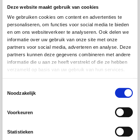
Bel 085 - 760 97 28
Deze website maakt gebruik van cookies
We gebruiken cookies om content en advertenties te
personaliseren, om functies voor social media te bieden
en om ons websiteverkeer te analyseren. Ook delen we
informatie over uw gebruik van onze site met onze
partners voor social media, adverteren en analyse. Deze
Tevreden Klanten in
partners kunnen deze gegevens combineren met andere
Hoogeveen
informatie die u aan ze heeft verstrekt of die ze hebben
verzameld op basis van uw gebruik van hun services.
Lees onze geweldige recensies van tevreden klanten in
Hoogeveen en omgeving. Wij streven altijd naar de
Toestemmingsselectie
hoogste klanttevredenheid.
Noodzakelijk
Positieve Recensies
: Onze klanten waarderen
onze snelle en professionele service.
Voorkeuren
Hoge Klanttevredenheid
: Wij doen er alles aan om
ervoor te zorgen dat onze klanten tevreden zijn
met onze service.
Statistieken
Aanbevelingen
: Veel van onze nieuwe klanten