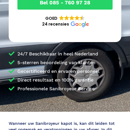
Bel 085 - 760 97 28
GOED
24 recensies
24/7 Beschikbaar in heel Nederland
5-sterren beoordeling van klanten
Gecertificeerd en ervaren personeel
Direct resultaat en 100% garantie
Professionele Sanibroyeur Service
Wanneer uw Sanibroyeur kapot is, kan dit leiden tot
veel ongemak en verstoppingen in uw afvoer. In dit