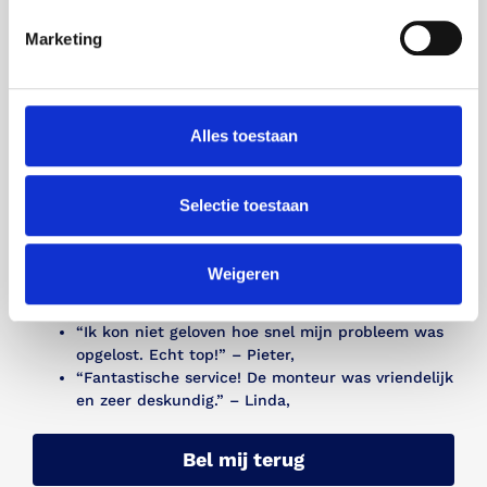
komen bij ons terecht via aanbevelingen van
tevreden klanten.
Marketing
Wat Onze Klanten
Zeggen
Alles toestaan
Wij zijn trots op de positieve feedback die we
ontvangen van onze klanten in Hoogeveen en omgeving.
Hier zijn enkele recensies van tevreden klanten:
Selectie toestaan
“Uitstekende service, mijn Sanibroyeur werkt
weer perfect!” – Jan,
Weigeren
“Snelle en professionele reparatie, zeer
tevreden!” – Marie,
“Ik kon niet geloven hoe snel mijn probleem was
opgelost. Echt top!” – Pieter,
“Fantastische service! De monteur was vriendelijk
en zeer deskundig.” – Linda,
Bel mij terug