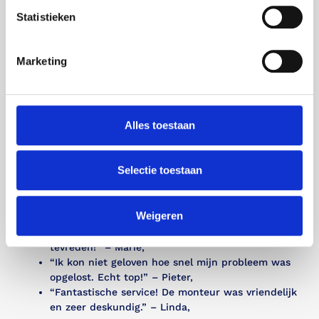
met onze service.
Aanbevelingen
: Veel van onze nieuwe klanten
Statistieken
komen bij ons terecht via aanbevelingen van
tevreden klanten.
Marketing
Wat Onze Klanten
Zeggen
Alles toestaan
Wij zijn trots op de positieve feedback die we
ontvangen van onze klanten in Heerhugowaard en
omgeving. Hier zijn enkele recensies van tevreden
Selectie toestaan
klanten:
“Uitstekende service, mijn Sanibroyeur werkt
Weigeren
weer perfect!” – Jan,
“Snelle en professionele reparatie, zeer
tevreden!” – Marie,
“Ik kon niet geloven hoe snel mijn probleem was
opgelost. Echt top!” – Pieter,
“Fantastische service! De monteur was vriendelijk
en zeer deskundig.” – Linda,