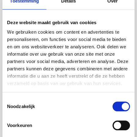
Toestemming
Details
Over
Bel mij terug
Bel 085 - 760 97 28
Deze website maakt gebruik van cookies
We gebruiken cookies om content en advertenties te
personaliseren, om functies voor social media te bieden
en om ons websiteverkeer te analyseren. Ook delen we
informatie over uw gebruik van onze site met onze
Tevreden Klanten in
partners voor social media, adverteren en analyse. Deze
partners kunnen deze gegevens combineren met andere
Heerhugowaard
informatie die u aan ze heeft verstrekt of die ze hebben
verzameld op basis van uw gebruik van hun services.
Lees onze geweldige recensies van tevreden klanten in
Heerhugowaard en omgeving. Wij streven altijd naar de
Toestemmingsselectie
hoogste klanttevredenheid.
Noodzakelijk
Positieve Recensies
: Onze klanten waarderen
onze snelle en professionele service.
Hoge Klanttevredenheid
: Wij doen er alles aan om
Voorkeuren
ervoor te zorgen dat onze klanten tevreden zijn