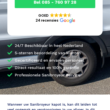
Bel 085 - 760 97 28
GOED
24 recensies
24/7 Beschikbaar in heel Nederland
5-sterren beoordeling van klanten
Gecertificeerd en ervaren personeel
Direct resultaat en 100% garantie
Professionele Sanibroyeur Service
Wanneer uw Sanibroyeur kapot is, kan dit leiden tot
veel ongemak en verstoppingen in uw afvoer. In dit