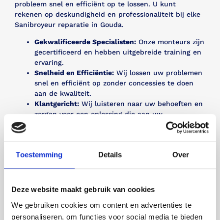
probleem snel en efficiënt op te lossen. U kunt
rekenen op deskundigheid en professionaliteit bij elke
Sanibroyeur reparatie in Gouda.
Gekwalificeerde Specialisten:
Onze monteurs zijn
gecertificeerd en hebben uitgebreide training en
ervaring.
Snelheid en Efficiëntie:
Wij lossen uw problemen
snel en efficiënt op zonder concessies te doen
aan de kwaliteit.
Klantgericht:
Wij luisteren naar uw behoeften en
zorgen voor een oplossing die aan uw
verwachtingen voldoet.
Bel mij terug
Toestemming
Details
Over
Bel 085 - 760 97 28
Deze website maakt gebruik van cookies
We gebruiken cookies om content en advertenties te
personaliseren, om functies voor social media te bieden