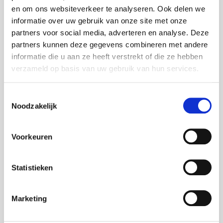
en om ons websiteverkeer te analyseren. Ook delen we
informatie over uw gebruik van onze site met onze
Tevreden Klanten in
partners voor social media, adverteren en analyse. Deze
Gouda
partners kunnen deze gegevens combineren met andere
informatie die u aan ze heeft verstrekt of die ze hebben
verzameld op basis van uw gebruik van hun services.
Lees onze geweldige recensies van tevreden klanten in
Gouda en omgeving. Wij streven altijd naar de hoogste
klanttevredenheid.
Toestemmingsselectie
Noodzakelijk
Positieve Recensies
: Onze klanten waarderen
onze snelle en professionele service.
Hoge Klanttevredenheid
: Wij doen er alles aan om
Voorkeuren
ervoor te zorgen dat onze klanten tevreden zijn
met onze service.
Aanbevelingen
: Veel van onze nieuwe klanten
Statistieken
komen bij ons terecht via aanbevelingen van
tevreden klanten.
Wat Onze Klanten
Marketing
Zeggen