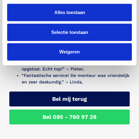
Alles toestaan
Wij zijn trots op de positieve feedback die we
ontvangen van onze klanten in Gouda en omgeving.
Hier zijn enkele recensies van tevreden klanten:
Selectie toestaan
“Uitstekende service, mijn Sanibroyeur werkt
weer perfect!” – Jan,
“Snelle en professionele reparatie, zeer
Weigeren
tevreden!” – Marie,
“Ik kon niet geloven hoe snel mijn probleem was
opgelost. Echt top!” – Pieter,
“Fantastische service! De monteur was vriendelijk
en zeer deskundig.” – Linda,
Bel mij terug
Bel 085 - 760 97 28