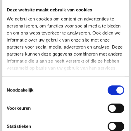
Bel 085 - 760 97 28
Deze website maakt gebruik van cookies
We gebruiken cookies om content en advertenties te
personaliseren, om functies voor social media te bieden
en om ons websiteverkeer te analyseren. Ook delen we
informatie over uw gebruik van onze site met onze
Tevreden Klanten in
partners voor social media, adverteren en analyse. Deze
partners kunnen deze gegevens combineren met andere
Gorinchem
informatie die u aan ze heeft verstrekt of die ze hebben
verzameld op basis van uw gebruik van hun services.
Lees onze geweldige recensies van tevreden klanten in
Gorinchem en omgeving. Wij streven altijd naar de
Toestemmingsselectie
hoogste klanttevredenheid.
Noodzakelijk
Positieve Recensies
: Onze klanten waarderen
onze snelle en professionele service.
Hoge Klanttevredenheid
: Wij doen er alles aan om
Voorkeuren
ervoor te zorgen dat onze klanten tevreden zijn
met onze service.
Aanbevelingen
: Veel van onze nieuwe klanten
Statistieken