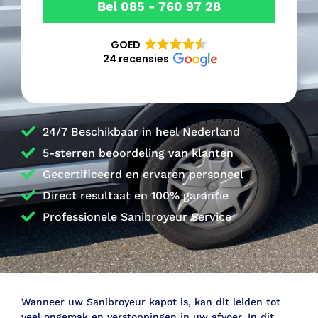
Bel 085 - 760 97 28
GOED
24 recensies
24/7 Beschikbaar in heel Nederland
5-sterren beoordeling van klanten
Gecertificeerd en ervaren personeel
Direct resultaat en 100% garantie
Professionele Sanibroyeur Service
Wanneer uw Sanibroyeur kapot is, kan dit leiden tot
veel ongemak en verstoppingen in uw afvoer. In dit