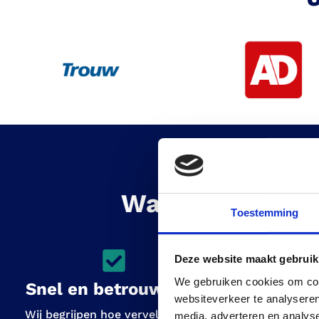
Waarom kiezen 
Toestemming
Deze website maakt gebruik
We gebruiken cookies om cont
Snel en betrouwbaar
Deskund
websiteverkeer te analyseren
Wij begrijpen hoe vervelend een
Ons team be
media, adverteren en analys