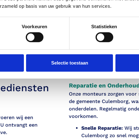
de monteurs die elke
erzameld op basis van uw gebruik van hun services.
Wij maken gebruik van de ni
ing professioneel
technologieën en methode
anpakken.
verstoppingen effectief e
Voorkeuren
Statistieken
duurzaam te verhelpen.
Selectie toestaan
iediensten
Reparatie en Onderhou
Onze monteurs zorgen voor sn
de gemeente Culemborg, waa
onderdelen. Regelmatig ond
voorkomen.
oeren wij een
. U ontvangt een
Snelle Reparatie:
Wij st
ve.
Culemborg zo snel moge