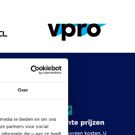
e Nederland?
Over
 media te bieden en om ons
Transparante prijzen
ze partners voor social
Bij ons geen verborgen kosten. U
nformatie die u aan ze heeft