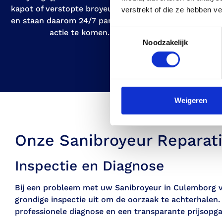
kapot of verstopte broyeur kan zijn
goed opgelei
verstrekt of die ze hebben v
en staan daarom 24/7 paraat om in
verstopp
actie te komen.
a
Toestemmingsselectie
Noodzakelijk
Weigeren
Onze Sanibroyeur Reparat
Inspectie en Diagnose
Bij een probleem met uw Sanibroyeur in Culemborg v
grondige inspectie uit om de oorzaak te achterhalen
professionele diagnose en een transparante prijsopga