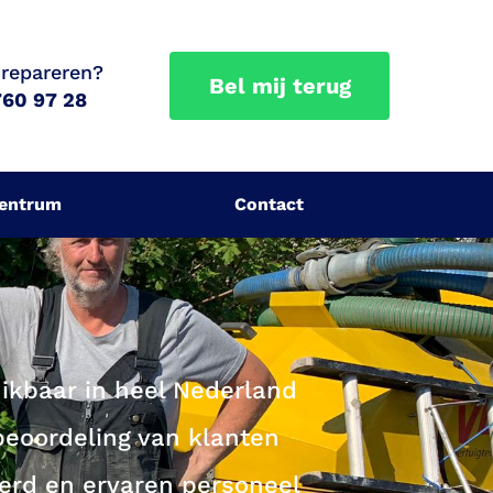
 repareren?
Bel mij terug
760 97 28
centrum
Contact
ikbaar in heel Nederland
beoordeling van klanten
eerd en ervaren personeel