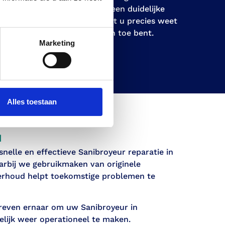
krijgt vooraf een duidelijke
euwste
prijsopgave zodat u precies weet
n om
waar u aan toe bent.
n
Marketing
Alles toestaan
d
elle en effectieve Sanibroyeur reparatie in
rbij we gebruikmaken van originele
erhoud helpt toekomstige problemen te
reven ernaar om uw Sanibroyeur in
lijk weer operationeel te maken.