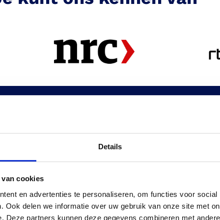
voor Sanibroyeur Servic
Details
 van cookies
ent en advertenties te personaliseren, om functies voor social
ige monteurs
Geavanceerde
. Ook delen we informatie over uw gebruik van onze site met on
technologie
staat uit ervaren en
e. Deze partners kunnen deze gegevens combineren met andere i