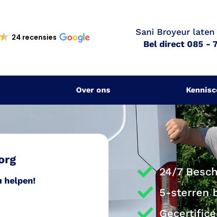
Sani Broyeur laten
24 recensies
Bel direct 085 - 
Over ons
Kennis
org
24/7 Besch
u helpen!
5-sterren 
Gecertific