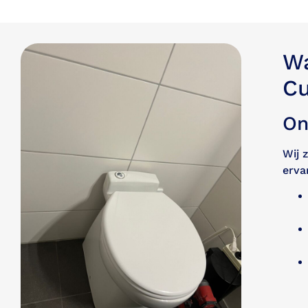
Wa
C
On
Wij 
erva